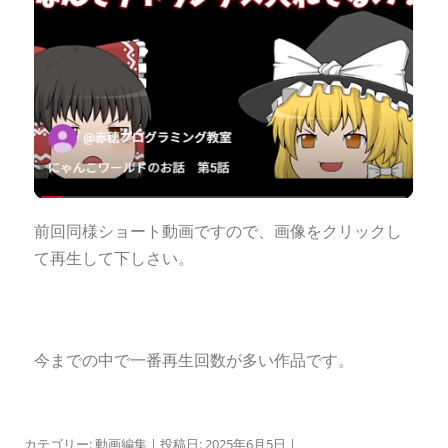
前回同様ショート動画ですので、画像をクリックし
て再生して下しさい。
今までの中で一番再生回数が多い作品です。
カテゴリー:
動画編集
| 投稿日:
2025年6月5日
|