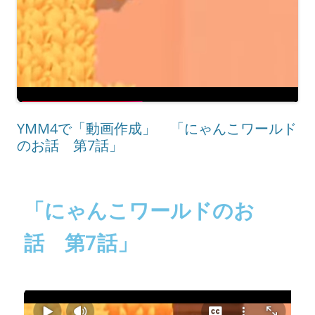
YMM4で「動画作成」 「にゃんこワールド
のお話 第7話」
「にゃんこワールドのお
話 第7話」