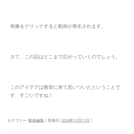
画像をクリックすると動画が再生されます。
さて、この話はどこまで広がっていくのでしょう。
このアイデアは教室に来て思いついたということで
す、すごいですね！
カテゴリー:
動画編集
| 投稿日:
2024年12月11日
|