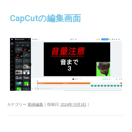
CapCutの編集画面
カテゴリー:
動画編集
| 投稿日:
2024年10月3日
|