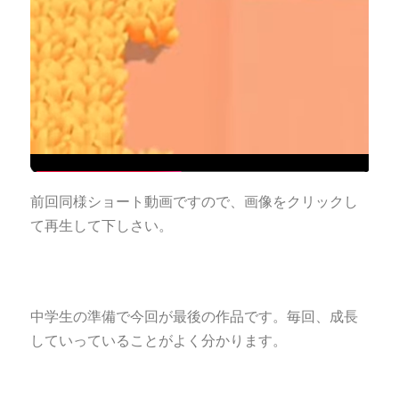
前回同様ショート動画ですので、画像をクリックし
て再生して下しさい。
中学生の準備で今回が最後の作品です。毎回、成長
していっていることがよく分かります。