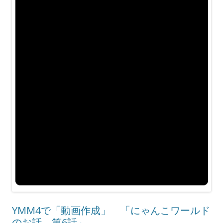
YMM4で「動画作成」 「にゃんこワールド
のお話 第6話」