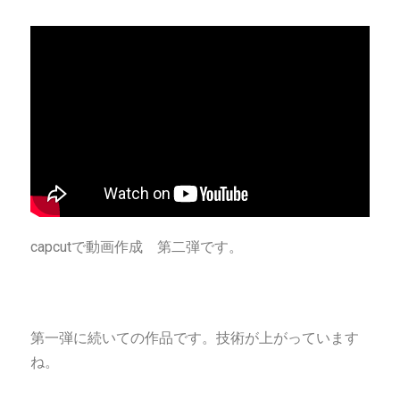
capcutで動画作成 第二弾です。
第一弾に続いての作品です。技術が上がっています
ね。