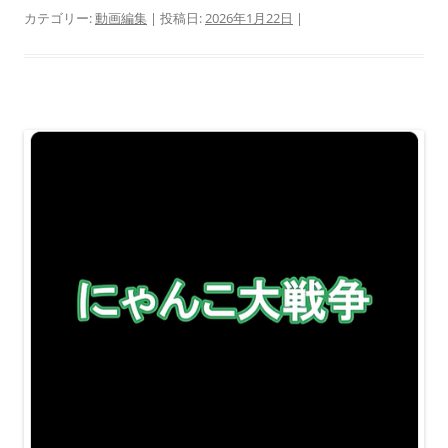
カテゴリー:
動画編集
| 投稿日:
2026年1月22日
|