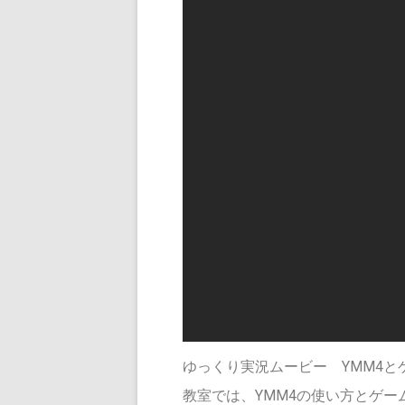
ジュニアコー
チャート式お
コースの時間 （
ゆっくり実況ムービー YMM4
教室では、YMM4の使い方とゲ