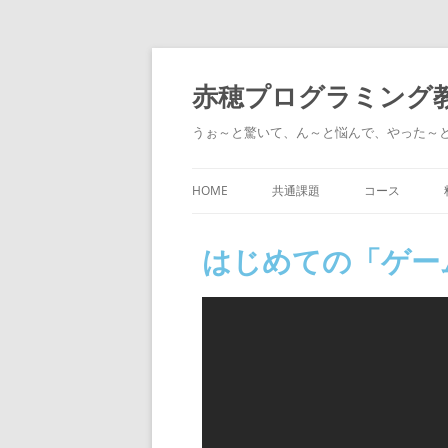
赤穂プログラミング
うぉ～と驚いて、ん～と悩んで、やった～
HOME
共通課題
コース
タイピング
スクラッチを使
はじめての「ゲ
あそび
ポケットワー
ス）
過去のレッスン
動画・画像編
ITパスポート
レゴとジュニ