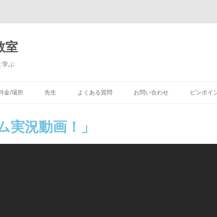
教室
と学ぶ
料金/場所
先生
よくある質問
お問い合わせ
ピンポイ
ったゲーム​
ーム実況動画！」
ルド （マイクラコー
集
試験 対策コース
アコース