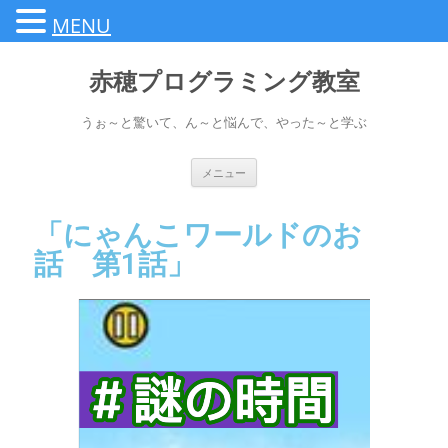
MENU
赤穂プログラミング教室
うぉ～と驚いて、ん～と悩んで、やった～と学ぶ
メニュー
「にゃんこワールドのお
話 第1話」