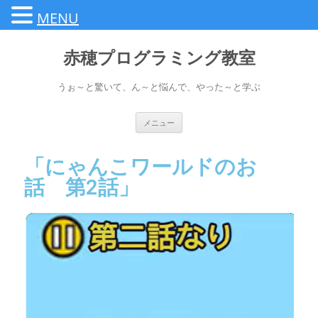
MENU
赤穂プログラミング教室
うぉ～と驚いて、ん～と悩んで、やった～と学ぶ
メニュー
「にゃんこワールドのお
話 第2話」