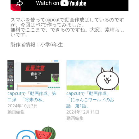
スマホを使ってcapcutで動画作成はしているのです
が、今回はPCで作ってみました。
無料でここまで、できるのですね。大変、素晴らし
いです。
製作者情報：小学6年生
capcutで「動画作成」第
capcutで「動画作成」
二弾 「将来の私」
「にゃんこワールドのお
2024年10月3日
話 第1話」
動画編集
2024年12月11日
動画編集