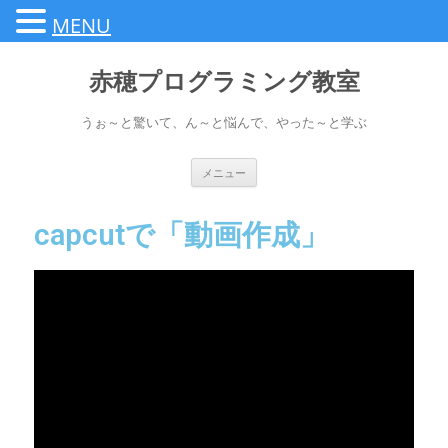
MENU
赤穂プログラミング教室
うぉ～と驚いて、ん～と悩んで、やった～と学ぶ
メニュー
capcutで「動画作成」