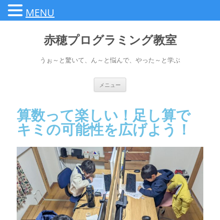
MENU
赤穂プログラミング教室
うぉ～と驚いて、ん～と悩んで、やった～と学ぶ
メニュー
算数って楽しい！足し算で
キミの可能性を広げよう！