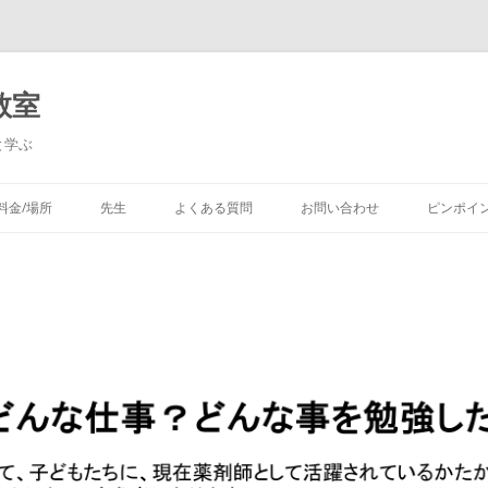
教室
と学ぶ
料金/場所
先生
よくある質問
お問い合わせ
ピンポイ
ったゲーム​
ルド （マイクラコー
集
試験 対策コース
アコース