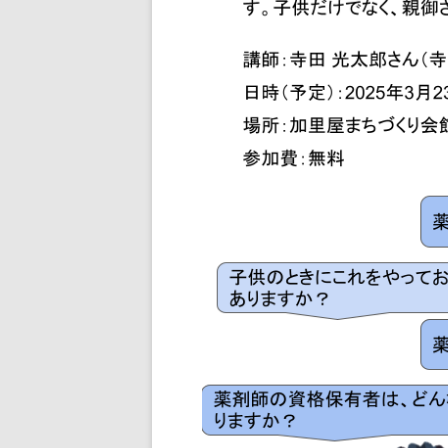
ジュニアコー
チャート式お
コースの時間 （