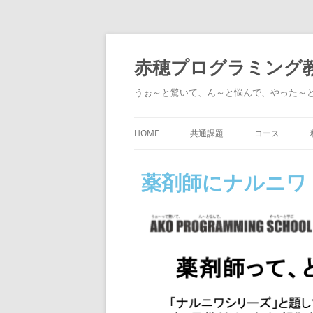
赤穂プログラミング
うぉ～と驚いて、ん～と悩んで、やった～
HOME
共通課題
コース
タイピング
スクラッチを使
薬剤師にナルニワ
あそび
ポケットワー
ス）
過去のレッスン
動画・画像編
ITパスポート
レゴとジュニ