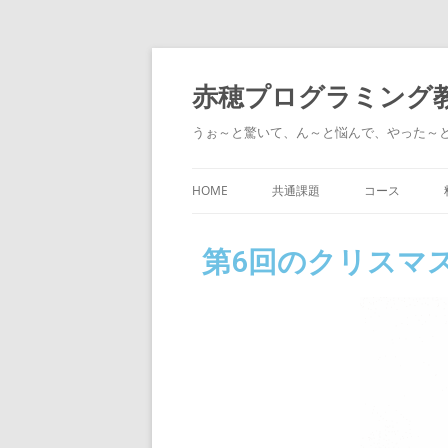
赤穂プログラミング
うぉ～と驚いて、ん～と悩んで、やった～
HOME
共通課題
コース
タイピング
スクラッチを使
第6回のクリスマ
あそび
ポケットワー
ス）
過去のレッスン
動画・画像編
ITパスポート
レゴとジュニ