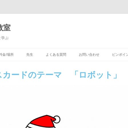
教室
と学ぶ
料金/場所
先生
よくある質問
お問い合わせ
ピンポイ
ったゲーム​
スカードのテーマ 「ロボット」
ルド （マイクラコー
集
試験 対策コース
アコース