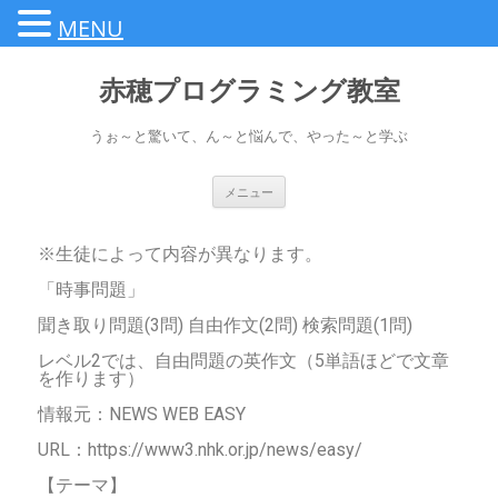
MENU
赤穂プログラミング教室
うぉ～と驚いて、ん～と悩んで、やった～と学ぶ
メニュー
※生徒によって内容が異なります。
「時事問題」
聞き取り問題(3問) 自由作文(2問) 検索問題(1問)
レベル2では、自由問題の英作文（5単語ほどで文章
を作ります）
情報元：NEWS WEB EASY
URL：https://www3.nhk.or.jp/news/easy/
【テーマ】